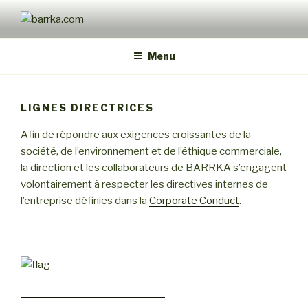
Aller
au
BARRKA.COM
green marketing. photo & video production
contenu
Menu
principal
LIGNES DIRECTRICES
Afin de répondre aux exigences croissantes de la
société, de l’environnement et de l’éthique commerciale,
la direction et les collaborateurs de BARRKA s’engagent
volontairement à respecter les directives internes de
l’entreprise définies dans la
Corporate Conduct
.