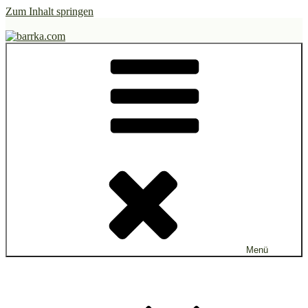
Zum Inhalt springen
barrka.com
green marketing. photo & video production
Menü